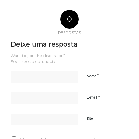
0
RESPOSTAS
Deixe uma resposta
Want to join the discussion?
Feel free to contribute!
*
Nome
*
E-mail
Site