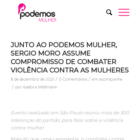
JUNTO AO PODEMOS MULHER,
SERGIO MORO ASSUME
COMPROMISSO DE COMBATER
VIOLÊNCIA CONTRA AS MULHERES
/
/
8 de dezembro de 2021
0 Comentários
em
acompanhe
/
por
Isadora Wildmann
Evento realizado em São Paulo reuniu mais de 300
lideranças do partido, para falar sobre a violência
contra mulher.
Mais do que uma campanha, o combate contra