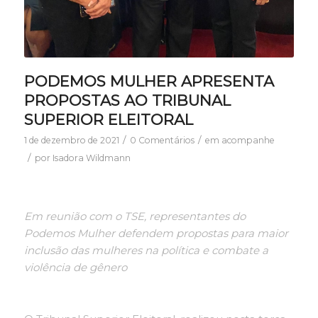
PODEMOS MULHER APRESENTA
PROPOSTAS AO TRIBUNAL
SUPERIOR ELEITORAL
/
/
1 de dezembro de 2021
0 Comentários
em
acompanhe
/
por
Isadora Wildmann
Em reunião com o TSE, representantes do
Podemos Mulher defendem propostas para maior
inclusão das mulheres na política e combate a
violência de gênero